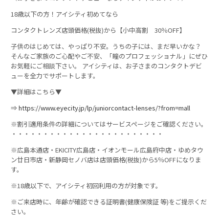
18歳以下の方！アイシティ初めてなら
コンタクトレンズ店頭価格(税抜)から【小中高割 30％OFF】
子供のはじめては、やっぱり不安。うちの子には、まだ早いかな？
そんなご家族のご心配やご不安、「瞳のプロフェッショナル」にぜひ
お気軽にご相談下さい。 アイシティは、お子さまのコンタクトデビ
ューを全力でサポートします。
▼詳細はこちら▼
⇒
https://www.eyecity.jp/lp/juniorcontact-lenses/?from=mall
※割引適用条件の詳細についてはサービスページをご確認ください。
・・・・・・・・・・・・・・・・・・・・・・・・
※広島本通店・EKICITY広島店・イオンモール広島府中店・ゆめタウ
ン廿日市店・新静岡セノバ店は店頭価格(税抜)から5％OFFになりま
す。
※18歳以下で、アイシティ初回利用の方が対象です。
※ご来店時に、年齢が確認できる証明書(健康保険証 等)をご提示くだ
さい。